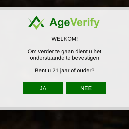
€ 90,00
WELKOM!
SOORT BALLON
Om verder te gaan dient u het
onderstaande te bevestigen
WELKE KLEUREN
Bent u 21 jaar of ouder?
In winkelwagen
Artikelnummer:
600