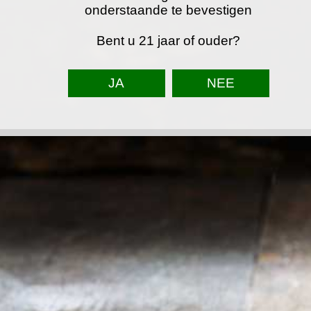
onderstaande te bevestigen
Bent u 21 jaar of ouder?
TOP
F
I
W
a
n
h
© 2023 - 2026 Astein partyservice
c
s
a
e
t
t
b
a
s