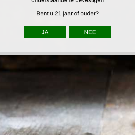
€ 2,00
onderstaande te bevestigen
Bent u 21 jaar of ouder?
In winkelwagen
Artikelnummer:
4038
TOP