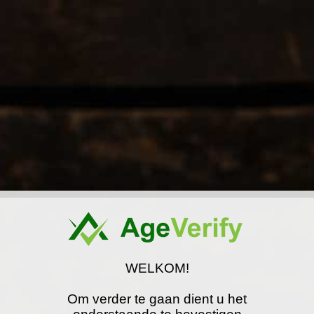
Home
Informatie
Contact
Al
IJsemmer
WELKOM!
Om verder te gaan dient u het