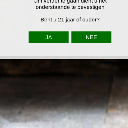
Om verder te gaan dient u het
onderstaande te bevestigen
Bent u 21 jaar of ouder?
TOP
F
I
W
a
n
h
© 2023 - 2026 Astein partyservice
c
s
a
e
t
t