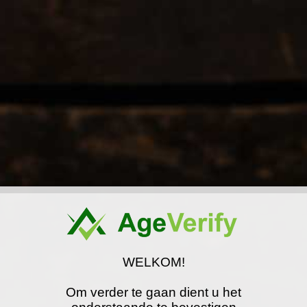
Home
Informatie
Contact
Al
Marktk
WELKOM!
Rok
Om verder te gaan dient u het