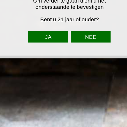
Om verder te gaan dient u het
onderstaande te bevestigen
Bent u 21 jaar of ouder?
TOP
F
I
W
a
n
h
© 2023 - 2026 Astein partyservice
c
s
a
e
t
t